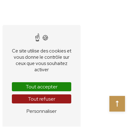
12 Rue de l'Hermitage 60350 Autrêches
07 67 67 91 15
apichutka@gmail.com
Plan du site
Accueil
Fenêtre / Porte
Portails
Charpente traditionnelle
Aménagement intérieur
L'Atelier
Contact
menuiserie
menuiserie bois
mobilier bois
menuiserie à l'ancienne
réparation bois
escalier
parquet
cuisine
dressing