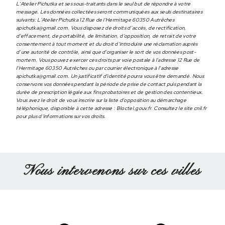
L'Atelier Pichutka et ses sous-traitants dans le seul but de répondre à votre
message. Les données collectées seront communiquées aux seuls destinataires
suivants: L'Atelier Pichutka 12 Rue de l'Hermitage 60350 Autrêches
apichutka@gmail.com. Vous disposez de droits d’accès, de rectification,
d’effacement, de portabilité, de limitation, d’opposition, de retrait de votre
consentement à tout moment et du droit d’introduire une réclamation auprès
d’une autorité de contrôle, ainsi que d’organiser le sort de vos données post-
mortem. Vous pouvez exercer ces droits par voie postale à l'adresse 12 Rue de
l'Hermitage 60350 Autrêches ou par courrier électronique à l'adresse
apichutka@gmail.com. Un justificatif d'identité pourra vous être demandé. Nous
conservons vos données pendant la période de prise de contact puis pendant la
durée de prescription légale aux fins probatoires et de gestion des contentieux.
Vous avez le droit de vous inscrire sur la liste d'opposition au démarchage
téléphonique, disponible à cette adresse :
Bloctel.gouv.fr
. Consultez le site cnil.fr
pour plus d’informations sur vos droits.
Nous intervenons sur ces villes